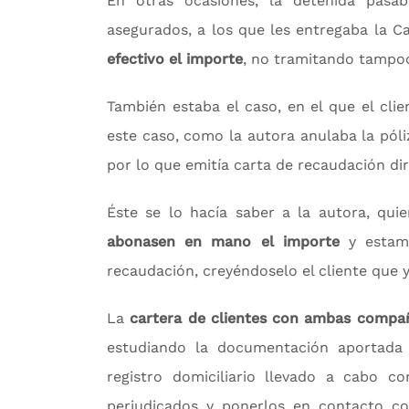
En otras ocasiones, la detenida pasa
asegurados, a los que les entregaba la C
efectivo el importe
, no tramitando tampoc
También estaba el caso, en el que el clie
este caso, como la autora anulaba la póliz
por lo que emitía carta de recaudación di
Éste se lo hacía saber a la autora, quie
abonasen en mano el importe
y estamp
recaudación, creyéndoselo el cliente que 
La
cartera de clientes con ambas compañ
estudiando la documentación aportada 
registro domiciliario llevado a cabo co
perjudicados y ponerlos en contacto c