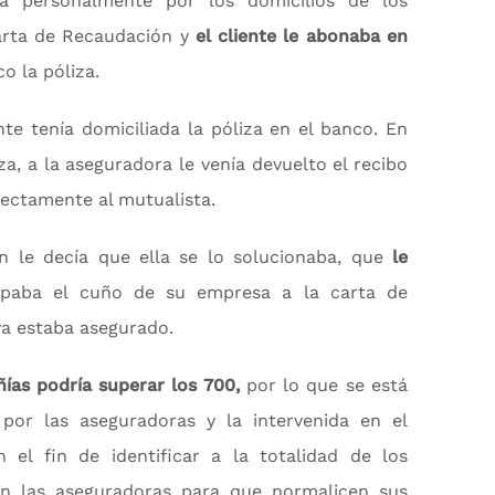
ba personalmente por los domicilios de los
arta de Recaudación y
el cliente le abonaba en
o la póliza.
nte tenía domiciliada la póliza en el banco. En
a, a la aseguradora le venía devuelto el recibo
rectamente al mutualista.
n le decía que ella se lo solucionaba, que
le
aba el cuño de su empresa a la carta de
ya estaba asegurado.
ías podría superar los 700,
por lo que se está
por las aseguradoras y la intervenida en el
n el fin de identificar a la totalidad de los
on las aseguradoras para que normalicen sus