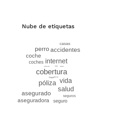
Nube de etiquetas
casas
perro
accidentes
coche
internet
coches
moto
motos
vehículo
cobertura
Barato
hogar
vida
póliza
salud
asegurado
seguros
aseguradora
seguro