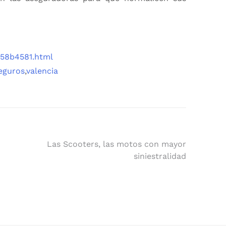
158b4581.html
eguros
,
valencia
Las Scooters, las motos con mayor
siniestralidad