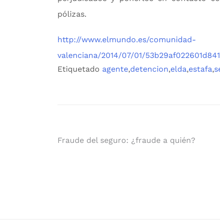
pólizas.
http://www.elmundo.es/comunidad-
valenciana/2014/07/01/53b29af022601d84
Etiquetado
agente
,
detencion
,
elda
,
estafa
,
s
Navegación
Fraude del seguro: ¿fraude a quién?
de
entradas