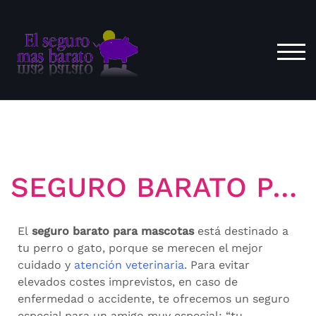
ALT
SEGURO BARATO PARA MASCOTAS
El
seguro barato para mascotas
está destinado a
tu perro o gato, porque se merecen el mejor
cuidado y
atención veterinaria
. Para evitar
elevados costes imprevistos, en caso de
enfermedad o accidente, te ofrecemos un seguro
especial para un amigo muy especial: “tu