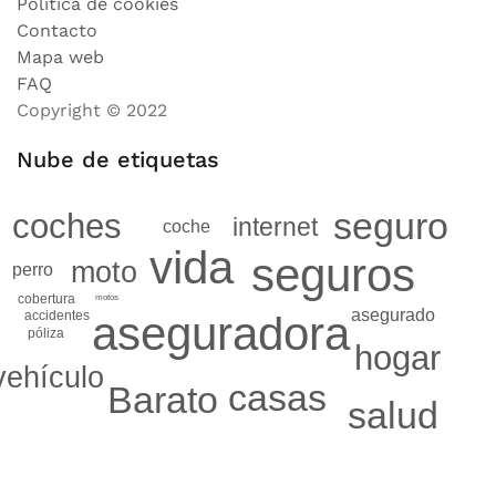
Política de cookies
Contacto
Mapa web
FAQ
Copyright © 2022
Nube de etiquetas
seguro
coches
internet
coche
vida
seguros
moto
perro
cobertura
motos
asegurado
accidentes
aseguradora
póliza
hogar
vehículo
casas
Barato
salud