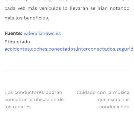
cada vez más vehículos lo llevaran se irían notando
más los beneficios.
Fuente:
valencianews.es
Etiquetado
accidentes
,
coches
,
conectados
,
interconectados
,
seguri
Navegación
Los conductores podrán
Cuidado con la música
consultar la ubicación de
que escuchas
de
los radares
conduciendo
entradas