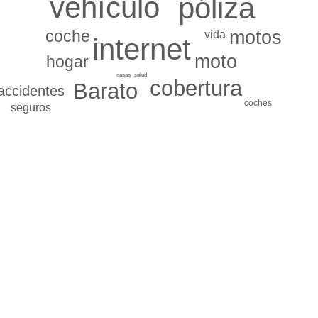
vehículo
póliza
coche
motos
vida
internet
moto
hogar
salud
casas
cobertura
Barato
accidentes
coches
seguros