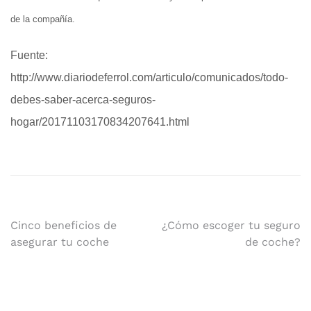
de la compañía.
Fuente:
http://www.diariodeferrol.com/articulo/comunicados/todo-
debes-saber-acerca-seguros-
hogar/20171103170834207641.html
Navegación
Cinco beneficios de
¿Cómo escoger tu seguro
asegurar tu coche
de coche?
de
entradas