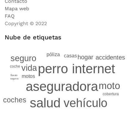
Contacto
Mapa web
FAQ
Copyright © 2022
Nube de etiquetas
póliza
casas
seguro
hogar
accidentes
internet
perro
vida
coche
motos
Barato
seguros
aseguradora
moto
cobertura
salud
coches
vehículo