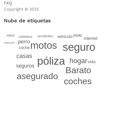
FAQ
Copyright © 2022
Nube de etiquetas
moto
salud
accidentes
vehículo
cobertura
internet
perro
motos
seguro
aseguradora
coche
casas
póliza
hogar
vida
seguros
Barato
asegurado
coches