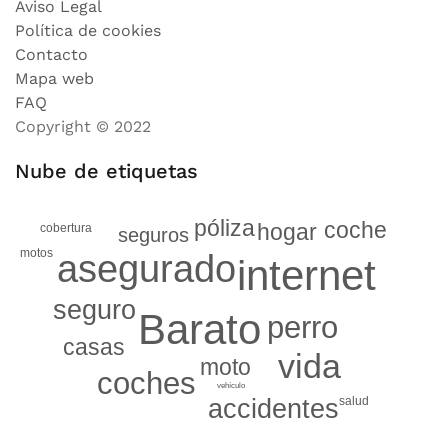
Aviso Legal
Política de cookies
Contacto
Mapa web
FAQ
Copyright © 2022
Nube de etiquetas
póliza
coche
hogar
cobertura
seguros
motos
asegurado
internet
seguro
Barato
perro
casas
vida
moto
coches
vehículo
accidentes
salud