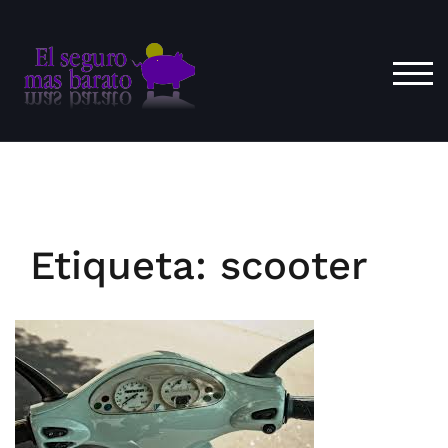
Saltar
al
contenido
ALT
Etiqueta:
scooter