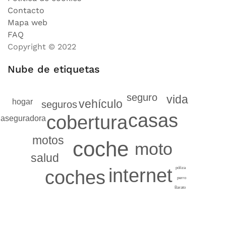
Contacto
Mapa web
FAQ
Copyright © 2022
Nube de etiquetas
seguro
vida
vehículo
hogar
seguros
casas
cobertura
aseguradora
motos
coche
moto
salud
internet
póliza
coches
perro
Barato