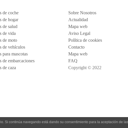
s de coche
Sobre Nosotros
s de hogar
Actualidad
s de salud
Mapa web
s de vida
Aviso Legal
s de moto
Política de cookies
s de vehículos
Contacto
s para mascotas
Mapa web
s de embarcaciones
FAQ
s de caza
Copyright © 2022
uario. Si continúa navegando está dando su consentimiento para la aceptación de l