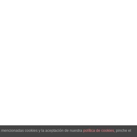
as mencionadas cookies y la aceptación de nuestra
política de cookies
, pinche el