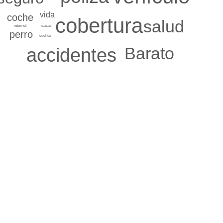
vida
coche
cobertura
salud
casas
internet
perro
coches
Barato
accidentes