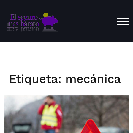
Saltar
al
contenido
ALT
Etiqueta:
mecánica