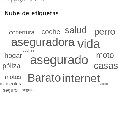
Nube de etiquetas
salud
perro
coche
cobertura
aseguradora
vida
coches
moto
hogar
asegurado
casas
póliza
Barato
internet
motos
accidentes
vehículo
seguro
seguros