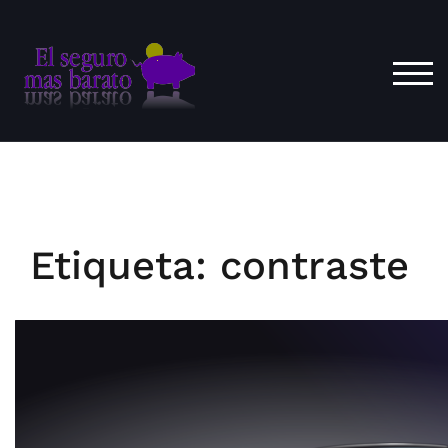
Saltar
al
contenido
ALT
Etiqueta:
contraste