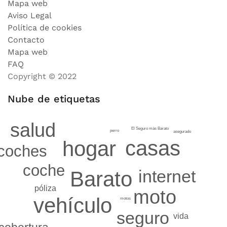
Mapa web
Aviso Legal
Política de cookies
Contacto
Mapa web
FAQ
Copyright © 2022
Nube de etiquetas
salud
El Seguro más Barato
perro
asegurado
casas
hogar
coches
coche
internet
Barato
póliza
moto
vehículo
motos
seguro
vida