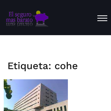
Saltar
al
contenido
ALT
Etiqueta:
cohe