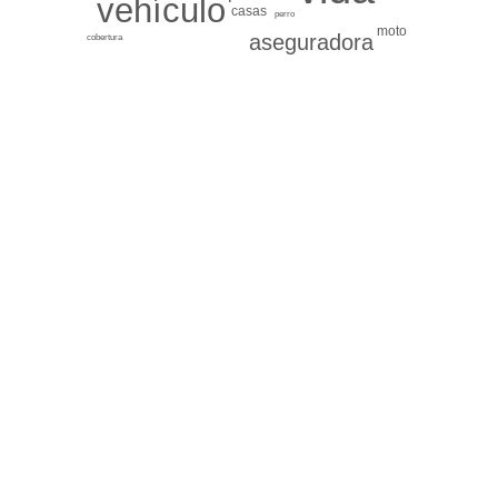
vehículo
casas
perro
moto
aseguradora
cobertura